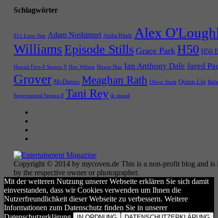
Schlagwörter
Alex O'Lough
Adam Noshimuri
Aisha Hinds
911 Lone Star
Williams
Episode Stills
H50
Grace Park
H50 E
Ian Anthony Dale
Jared Pa
Hawaii Five-0 Season 9
Hen Wilson
Howie Han
Grover
Meaghan Rath
McDanno
Quinn Liu
Oliver Stark
Rafa
Tani Rey
tk strand
Supernatural Season 8
Copyright © 2014 by mycoven.de This is a non-profit blog and is i
by the respective owner or photographer.
Mit der weiteren Nutzung unserer Webseite erklären Sie sich damit
einverstanden, dass wir Cookies verwenden um Ihnen die
Nutzerfreundlichkeit dieser Webseite zu verbessern. Weitere
Informationen zum Datenschutz finden Sie in unserer
Datenschutzerklärung.
IN ORDNUNG
DATENSCHUTZERKLÄRUNG