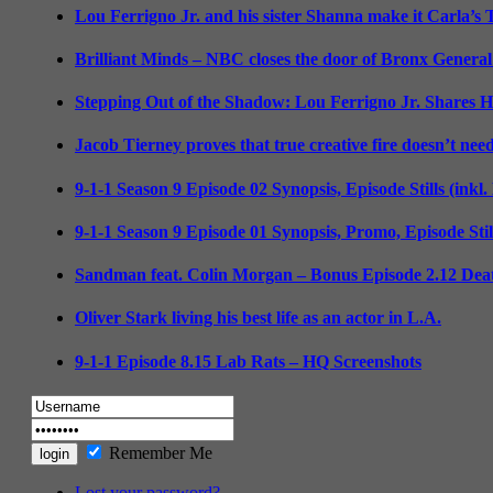
Lou Ferrigno Jr. and his sister Shanna make it Carla’s
Brilliant Minds – NBC closes the door of Bronx General
Stepping Out of the Shadow: Lou Ferrigno Jr. Shares 
Jacob Tierney proves that true creative fire doesn’t nee
9-1-1 Season 9 Episode 02 Synopsis, Episode Stills (inkl
9-1-1 Season 9 Episode 01 Synopsis, Promo, Episode Sti
Sandman feat. Colin Morgan – Bonus Episode 2.12 Deat
Oliver Stark living his best life as an actor in L.A.
9-1-1 Episode 8.15 Lab Rats – HQ Screenshots
Remember Me
Lost your password?