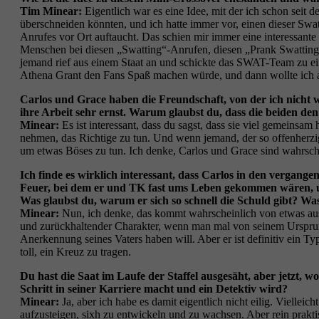
Tim Minear:
Eigentlich war es eine Idee, mit der ich schon seit 
überschneiden könnten, und ich hatte immer vor, einen dieser Swa
Anrufes vor Ort auftaucht. Das schien mir immer eine interessante
Menschen bei diesen „Swatting“-Anrufen, diesen „Prank Swatting“-An
jemand rief aus einem Staat an und schickte das SWAT-Team zu ein
Athena Grant den Fans Spaß machen würde, und dann wollte ich au
Carlos und Grace haben die Freundschaft, von der ich nicht 
ihre Arbeit sehr ernst. Warum glaubst du, dass die beiden den
Minear:
Es ist interessant, dass du sagst, dass sie viel gemeinsam
nehmen, das Richtige zu tun. Und wenn jemand, der so offenherzig 
um etwas Böses zu tun. Ich denke, Carlos und Grace sind wahrsche
Ich finde es wirklich interessant, dass Carlos in den vergangen
Feuer, bei dem er und TK fast ums Leben gekommen wären, un
Was glaubst du, warum er sich so schnell die Schuld gibt? Wa
Minear:
Nun, ich denke, das kommt wahrscheinlich von etwas aus se
und zurückhaltender Charakter, wenn man mal von seinem Ursprung a
Anerkennung seines Vaters haben will. Aber er ist definitiv ein Ty
toll, ein Kreuz zu tragen.
Du hast die Saat im Laufe der Staffel ausgesäht, aber jetzt, 
Schritt in seiner Karriere macht und ein Detektiv wird?
Minear:
Ja, aber ich habe es damit eigentlich nicht eilig. Viellei
aufzusteigen, sixh zu entwickeln und zu wachsen. Aber rein prakti