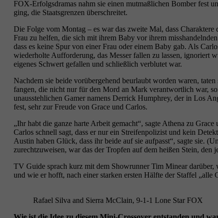
FOX-Erfolgsdramas nahm sie einen mutmaßlichen Bomber fest und ha
ging, die Staatsgrenzen überschreitet.
Die Folge vom Montag – es war das zweite Mal, dass Charaktere de
Frau zu helfen, die sich mit ihrem Baby vor ihrem misshandelnden 
dass es keine Spur von einer Frau oder einem Baby gab. Als Carlo
wiederholte Aufforderung, das Messer fallen zu lassen, ignoriert w
eigenes Schwert gefallen und schließlich verblutet war.
Nachdem sie beide vorübergehend beurlaubt worden waren, taten s
fangen, die nicht nur für den Mord an Mark verantwortlich war, so
unausstehlichen Gamer namens Derrick Humphrey, der in Los Ange
fest, sehr zur Freude von Grace und Carlos.
„Ihr habt die ganze harte Arbeit gemacht“, sagte Athena zu Grac
Carlos schnell sagt, dass er nur ein Streifenpolizist und kein Detek
Austin haben Glück, dass ihr beide auf sie aufpasst“, sagte sie. (U
zurechtzuweisen, war das der Tropfen auf dem heißen Stein, den je
TV Guide sprach kurz mit dem Showrunner Tim Minear darüber, wi
und wie er hofft, nach einer starken ersten Hälfte der Staffel „all
Rafael Silva and Sierra McClain, 9-1-1 Lone Star FOX
Wie ist die Idee zu diesem Mini-Crossover entstanden und 