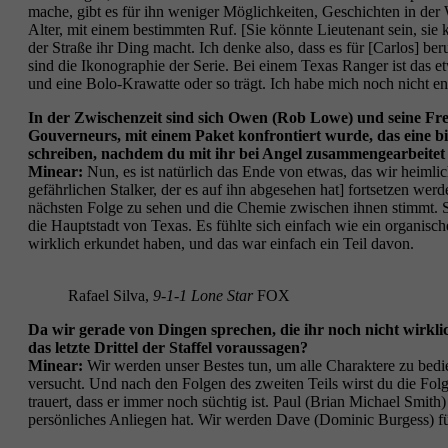
mache, gibt es für ihn weniger Möglichkeiten, Geschichten in der W
Alter, mit einem bestimmten Ruf. [Sie könnte Lieutenant sein, sie 
der Straße ihr Ding macht. Ich denke also, dass es für [Carlos] be
sind die Ikonographie der Serie. Bei einem Texas Ranger ist das e
und eine Bolo-Krawatte oder so trägt. Ich habe mich noch nicht ent
In der Zwischenzeit sind sich Owen (Rob Lowe) und seine Fr
Gouverneurs, mit einem Paket konfrontiert wurde, das eine bio
schreiben, nachdem du mit ihr bei Angel zusammengearbeitet 
Minear:
Nun, es ist natürlich das Ende von etwas, das wir heimlic
gefährlichen Stalker, der es auf ihn abgesehen hat] fortsetzen werde
nächsten Folge zu sehen und die Chemie zwischen ihnen stimmt. Sie 
die Hauptstadt von Texas. Es fühlte sich einfach wie ein organisch
wirklich erkundet haben, und das war einfach ein Teil davon.
Rafael Silva,
9-1-1 Lone Star
FOX
Da wir gerade von Dingen sprechen, die ihr noch nicht wirkli
das letzte Drittel der Staffel voraussagen?
Minear:
Wir werden unser Bestes tun, um alle Charaktere zu bed
versucht. Und nach den Folgen des zweiten Teils wirst du die Fol
trauert, dass er immer noch süchtig ist. Paul (Brian Michael Smit
persönliches Anliegen hat. Wir werden Dave (Dominic Burgess) fü