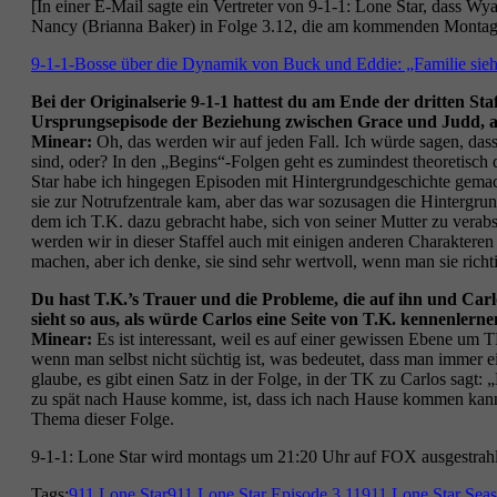
[In einer E-Mail sagte ein Vertreter von 9-1-1: Lone Star, dass Wy
Nancy (Brianna Baker) in Folge 3.12, die am kommenden Montag a
9-1-1-Bosse über die Dynamik von Buck und Eddie: „Familie sieht 
Bei der Originalserie 9-1-1 hattest du am Ende der dritten Sta
Ursprungsepisode der Beziehung zwischen Grace und Judd, ab
Minear:
Oh, das werden wir auf jeden Fall. Ich würde sagen, das
sind, oder? In den „Begins“-Folgen geht es zumindest theoretisch 
Star habe ich hingegen Episoden mit Hintergrundgeschichte gemac
sie zur Notrufzentrale kam, aber das war sozusagen die Hintergru
dem ich T.K. dazu gebracht habe, sich von seiner Mutter zu verab
werden wir in dieser Staffel auch mit einigen anderen Charakteren
machen, aber ich denke, sie sind sehr wertvoll, wenn man sie richt
Du hast T.K.’s Trauer und die Probleme, die auf ihn und Ca
sieht so aus, als würde Carlos eine Seite von T.K. kennenlern
Minear:
Es ist interessant, weil es auf einer gewissen Ebene um
wenn man selbst nicht süchtig ist, was bedeutet, dass man immer e
glaube, es gibt einen Satz in der Folge, in der TK zu Carlos sagt
zu spät nach Hause komme, ist, dass ich nach Hause kommen kann. 
Thema dieser Folge.
9-1-1: Lone Star wird montags um 21:20 Uhr auf FOX ausgestrah
Tags:
911 Lone Star
911 Lone Star Episode 3.11
911 Lone Star Sea